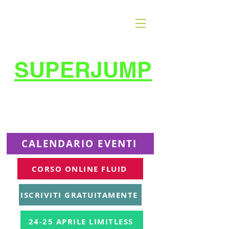
SUPERJUMP
La migliore scuola
di
trampolino al mondo
Superjumplanet Online
CALENDARIO EVENTI
CORSO ONLINE FLUID
ISCRIVITI GRATUITAMENTE
24-25 APRILE LIMITLESS