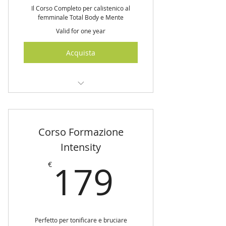
Il Corso Completo per calistenico al
femminale Total Body e Mente
Didattica della preparazione
della lezione
Valid for one year
Teoria
Acquista
Precauzioni
Musicalità e utilizzo di App
Corso di Formazione Fluid BASE
Esercizi dinamici e statici con e
Lezioni di preparazione
senza pesi
Corso Formazione
Corso Online
Intensity
Trampolino PRO 122cm
(spedizione gratuita)
179€
Teoria e Pratica
179
€
Esercizi singoli
Costruzione corso
Perfetto per tonificare e bruciare