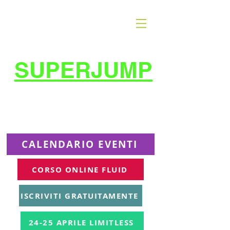
SUPERJUMP
La migliore scuola
di
trampolino al mondo
Superjumplanet Online
CALENDARIO EVENTI
CORSO ONLINE FLUID
ISCRIVITI GRATUITAMENTE
24-25 APRILE LIMITLESS