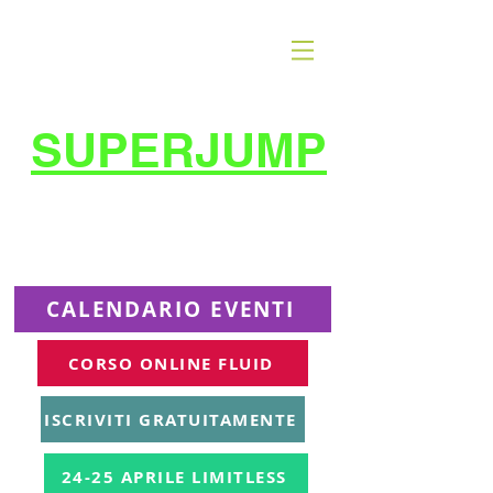
SUPERJUMP
La migliore scuola
di
trampolino al mondo
Superjumplanet Online
CALENDARIO EVENTI
CORSO ONLINE FLUID
ISCRIVITI GRATUITAMENTE
24-25 APRILE LIMITLESS