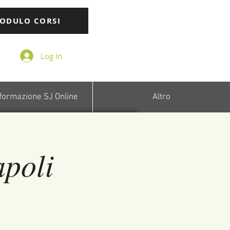
ODULO CORSI
Log In
 formazione SJ Online
Altro
poli