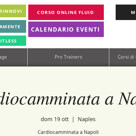
 RINNOVI
CORSO ONLINE FLUID
M
TAMENTE
CALENDARIO EVENTI
ITLESS
age
Pro Trainers
Corsi di
diocamminata a Na
dom 19 ott
  |  
Naples
Cardiocamminata a Napoli