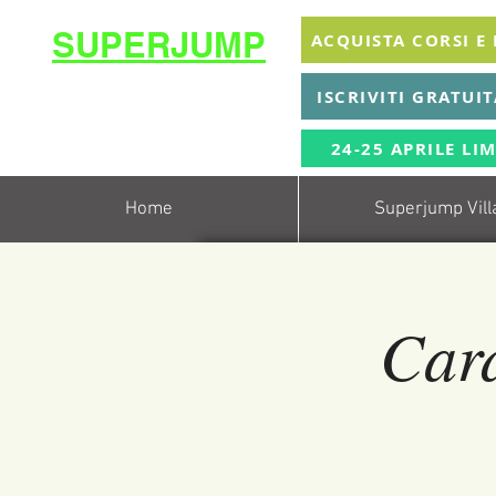
SUPERJUMP
ACQUISTA CORSI E
La migliore scuola
ISCRIVITI GRATUI
di
trampolino al mondo
Superjumplanet Online
24-25 APRILE LIM
Home
Superjump Vill
Car