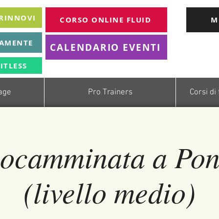
 RINNOVI
CORSO ONLINE FLUID
M
TAMENTE
CALENDARIO EVENTI
ITLESS
age
Pro Trainers
Corsi di
iocamminata a Pon
(livello medio)