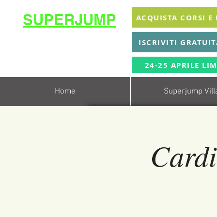
SUPERJUMP
ACQUISTA CORSI E
La migliore scuola
ISCRIVITI GRATUI
di
trampolino al mondo
Superjumplanet Online
24-25 APRILE LIM
Home
Superjump Vill
Card