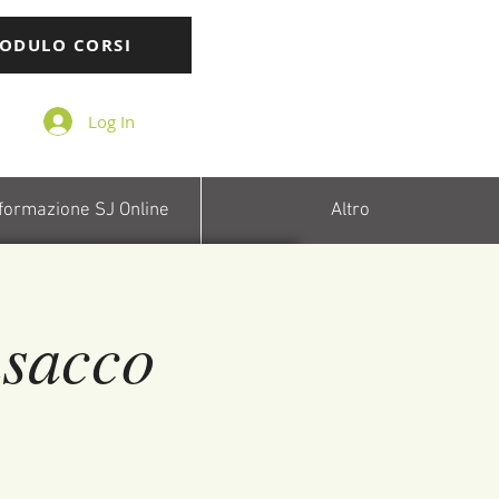
ODULO CORSI
Log In
 formazione SJ Online
Altro
sacco