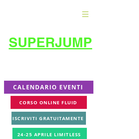
SUPERJUMP
La migliore scuola
di
trampolino al mondo
Superjumplanet Online
CALENDARIO EVENTI
CORSO ONLINE FLUID
ISCRIVITI GRATUITAMENTE
24-25 APRILE LIMITLESS