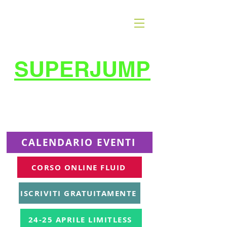
SUPERJUMP
La migliore scuola
di
trampolino al mondo
Superjumplanet Online
CALENDARIO EVENTI
CORSO ONLINE FLUID
ISCRIVITI GRATUITAMENTE
24-25 APRILE LIMITLESS