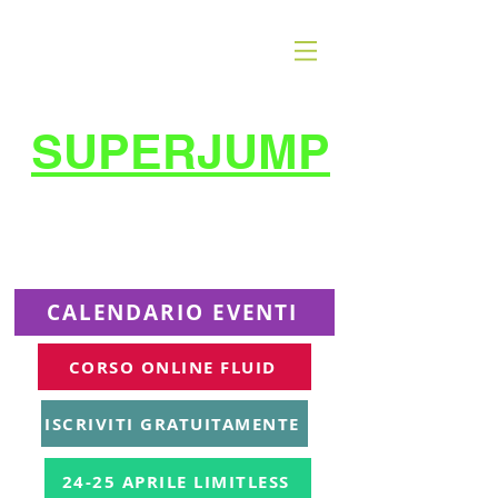
SUPERJUMP
La migliore scuola
di
trampolino al mondo
Superjumplanet Online
CALENDARIO EVENTI
CORSO ONLINE FLUID
ISCRIVITI GRATUITAMENTE
24-25 APRILE LIMITLESS