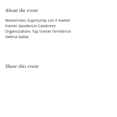
About the event
Masterclass Superjump con il master 
trainer Gaudenzio Calabrese
Organizzatore: Top trainer formatrice 
Valeria Gattai
Share this event
Jill Cooper's SuperJump
Superb Rebounding Courses