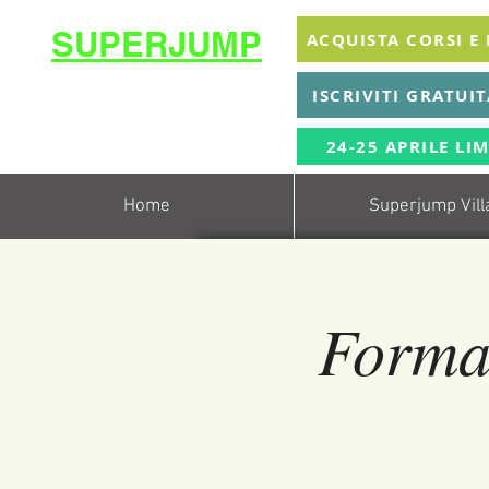
SUPERJUMP
ACQUISTA CORSI E
La migliore scuola
ISCRIVITI GRATUI
di
trampolino al mondo
Superjumplanet Online
24-25 APRILE LIM
Home
Superjump Vill
Formaz