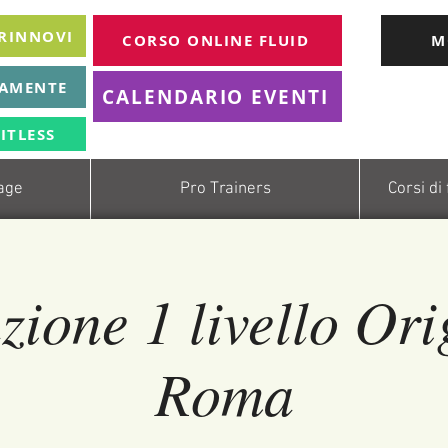
 RINNOVI
CORSO ONLINE FLUID
M
TAMENTE
CALENDARIO EVENTI
ITLESS
age
Pro Trainers
Corsi di
ione 1 livello Ori
Roma