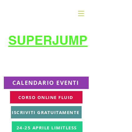
SUPERJUMP
La migliore scuola
di
trampolino al mondo
Superjumplanet Online
CALENDARIO EVENTI
CORSO ONLINE FLUID
ISCRIVITI GRATUITAMENTE
24-25 APRILE LIMITLESS