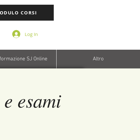
ODULO CORSI
Log In
 formazione SJ Online
Altro
e esami