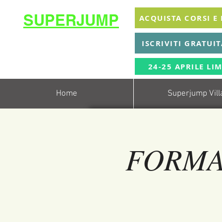
SUPERJUMP
ACQUISTA CORSI E
La migliore scuola
ISCRIVITI GRATUI
di
trampolino al mondo
Superjumplanet Online
24-25 APRILE LIM
Home
Superjump Vill
FORMAZ