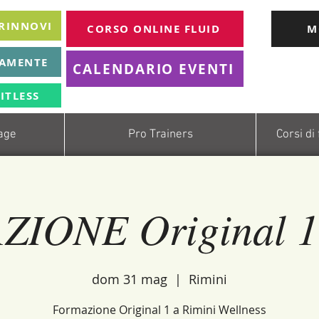
 RINNOVI
CORSO ONLINE FLUID
M
TAMENTE
CALENDARIO EVENTI
ITLESS
age
Pro Trainers
Corsi di
IONE Original 1 
dom 31 mag
  |  
Rimini
Formazione Original 1 a Rimini Wellness