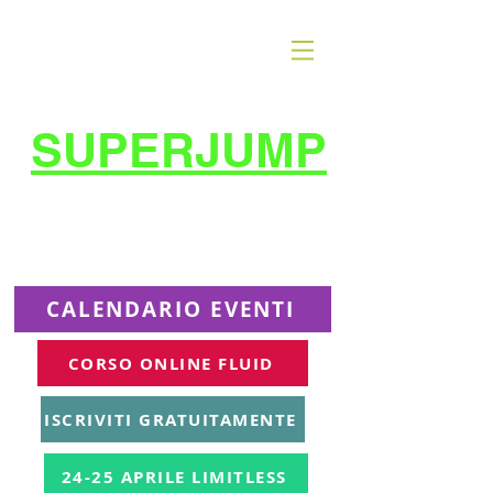
SUPERJUMP
La migliore scuola
di
trampolino al mondo
Superjumplanet Online
CALENDARIO EVENTI
CORSO ONLINE FLUID
ISCRIVITI GRATUITAMENTE
24-25 APRILE LIMITLESS