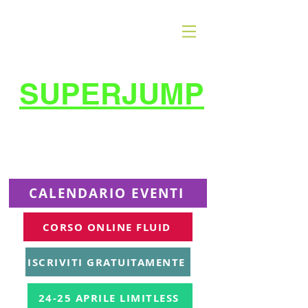
SUPERJUMP
La migliore scuola
di
trampolino al mondo
Superjumplanet Online
CALENDARIO EVENTI
CORSO ONLINE FLUID
ISCRIVITI GRATUITAMENTE
24-25 APRILE LIMITLESS