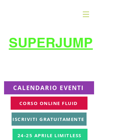
SUPERJUMP
La migliore scuola
di
trampolino al mondo
Superjumplanet Online
CALENDARIO EVENTI
CORSO ONLINE FLUID
ISCRIVITI GRATUITAMENTE
24-25 APRILE LIMITLESS