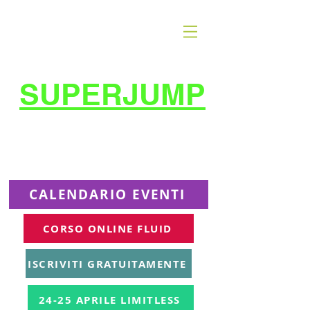
SUPERJUMP
La migliore scuola
di
trampolino al mondo
Superjumplanet Online
CALENDARIO EVENTI
CORSO ONLINE FLUID
ISCRIVITI GRATUITAMENTE
24-25 APRILE LIMITLESS