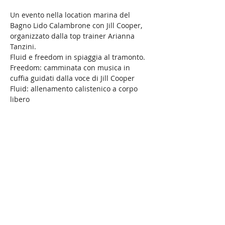
Un evento nella location marina del 
Bagno Lido Calambrone con Jill Cooper, 
organizzato dalla top trainer Arianna 
Tanzini.
Fluid e freedom in spiaggia al tramonto.
Freedom: camminata con musica in 
cuffia guidati dalla voce di Jill Cooper 
Fluid: allenamento calistenico a corpo 
libero
Evento aperto a tutti
info: 3313891240 Arianna Tanzini
Share this event