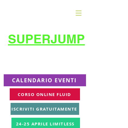
SUPERJUMP
La migliore scuola
di
trampolino al mondo
Superjumplanet Online
CALENDARIO EVENTI
CORSO ONLINE FLUID
ISCRIVITI GRATUITAMENTE
24-25 APRILE LIMITLESS